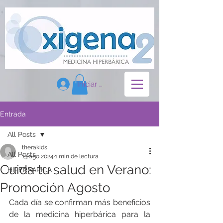
Reserva tu cita
Iniciar sesión
Entrada
All Posts
therakids
All Posts
13 ago 2024
1 min de lectura
Cuida tu salud en Verano:
HIPERBARICA
Promoción Agosto
Cada día se confirman más beneficios 
de la medicina hiperbárica para la 